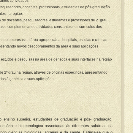
trantes convidados.
squisadores, docentes, profissionais, estudantes de pós-graduação
tes na região.
a de docentes, pesquisadores, estudantes e professores de 2º grau,
das e complementando atividades constantes nos currículos dos
cluindo empresas da área agropecuária, hospitais, escolas e clínicas
presentando novos desdobramentos da área e suas aplicações
os estudos e pesquisas na área de genética e suas interfaces na região
 de 2º grau na região, através de oficinas específicas, apresentando
as à genética e suas aplicações.
nsino superior, estudantes de graduação e pós- graduação,
pecuária e biotecnológica associadas às diferentes subáreas da
endo ciências biológicas, agrárias e da saúde. Estima-se que o