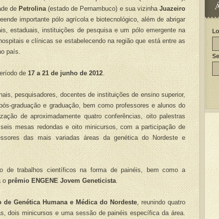
Á
dade de
Petrolina
(estado de Pernambuco) e sua vizinha
Juazeiro
eende importante pólo agrícola e biotecnológico, além de abrigar
ais, estaduais, instituições de pesquisa e um pólo emergente na
Lo
spitais e clínicas se estabelecendo na região que está entre as
o país.
S
eríodo de
17 a 21 de junho de 2012
.
is, pesquisadores, docentes de instituições de ensino superior,
e pós-graduação e graduação, bem como professores e alunos do
ização de aproximadamente quatro conferências, oito palestras
s, seis mesas redondas e oito minicursos, com a participação de
essores das mais variadas áreas da genética do Nordeste e
e trabalhos científicos na forma de painéis, bem como a
a o
prêmio ENGENE Jovem Geneticista
.
o de Genética Humana e Médica do Nordeste
, reunindo quatro
s, dois minicursos e uma sessão de painéis específica da área.