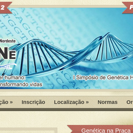
ção
»
Inscrição
Localização
»
Normas
Or
Genética na Praça