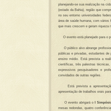
planejando-se sua realização na ci
(estado da Bahia), região que compr
no seu entorno universidades feder
área de saúde humana, com vários ho
que mais crescem e geram riqueza n
O evento está planejado para o p
O público alvo abrange profissiona
públicas e privadas, estudantes d
ensino médio. Está prevista a real
científicas, três palestras técnica
expressivos pesquisadores e prof
convidados de outras regiões.
Está prevista a apresentação d
apresentação de trabalhos orais par
O evento abrigará o
I Simpósi
mesas redondas, quatro conferência