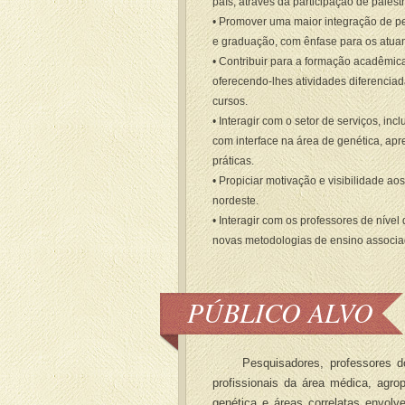
país, através da participação de pales
• Promover uma maior integração de pe
e graduação, com ênfase para os atuan
• Contribuir para a formação acadêmic
oferecendo-lhes atividades diferencia
cursos.
• Interagir com o setor de serviços, in
com interface na área de genética, a
práticas.
• Propiciar motivação e visibilidade a
nordeste.
• Interagir com os professores de nível
novas metodologias de ensino associad
PÚBLICO ALVO
Pesquisadores, professores do e
profissionais da área médica, agro
genética e áreas correlatas envolv