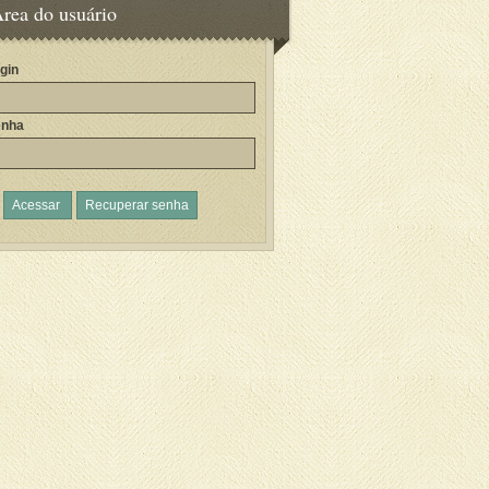
rea do usuário
gin
enha
Acessar
Recuperar senha