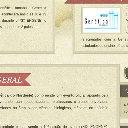
Genética Humana e Genética
O
 acontecerá nos dias 18 e 19
1
, durante o XIX ENGENE, e
M
 redondas e 2 palestras.
d
p
relacionados com a Genéti
estudantes de ensino médio d
GERAL
Q
tica do Nordeste)
compreende um evento oficial apoiado pela
visando reunir pesquisadores, professores e alunos envolvidos
Nã
rfaces no âmbito das ciências biológicas, ciências da saúde e
co
cidade bienal, sendo a 19ª edição do evento (XIX ENGENE),